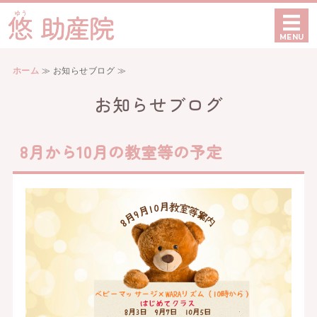
愛知県豊田市でベビーマッ
MENU
ホーム
ホーム
≫ お知らせブログ ≫
ケア内容
お知らせブログ
初めての方へ
8月から10月の教室等の予定
当院について
お問い合わせ