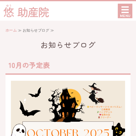
愛知県豊田市でベビーマッ
MENU
ホーム
ホーム
≫ お知らせブログ ≫
ケア内容
お知らせブログ
初めての方へ
10月の予定表
当院について
お問い合わせ