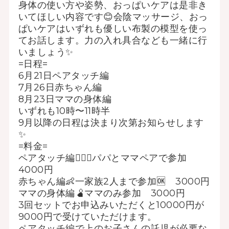
身体の使い方や姿勢、おっぱいケアは是非き
いてほしい内容です😊会陰マッサージ、おっ
ぱいケアはいずれも優しい布製の模型を使っ
てお話します。力の入れ具合なども一緒に行
いましょう✨
=日程=
6月21日ペアタッチ編
7月26日赤ちゃん編
8月23日ママの身体編
いずれも10時〜11時半
9月以降の日程は決まり次第お知らせします
✨
=料金=
ペアタッチ編👩‍❤️‍👨パパとママペアで参加
4000円
赤ちゃん編👶一家族2人まで参加🆗 3000円
ママの身体編🫄ママのみ参加 3000円
3回セットでお申込みいただくと10000円が
9000円で受けていただけます。
ペアタッチ編で上のお子さんの託児が必要な