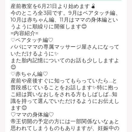
産前教室を6月21日より始めます🫄
今のところ全3回です。9月はペアタッチ編、
10月は赤ちゃん編、11月はママの身体編とい
うように順繰りに開催します😊
=内容紹介=
♡ペアタッチ編♡
パパにママの専属マッサージ屋さんになって
いただけるように✨
また胎内記憶についてのお話も少ししますよ
😊
♡赤ちゃん編♡
産前や産後すぐに知ってもらっていたら…と
普段感じていることをお話します✨特に抱っ
こ紐は買いなおしをされる方もしばしば…知
識を持って選んでいただけるようにお伝えし
ます😊
♡ママの身体編♡
帝王切開の予定の方には一部関係ないなぁと
思われてしまうものもありますが、妊娠中の