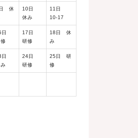
9日 休
10日
11日
み
休み
10‐17
16日
17日
18日 休
研修
研修
み
23日
24日
25日 研
休み
研修
修