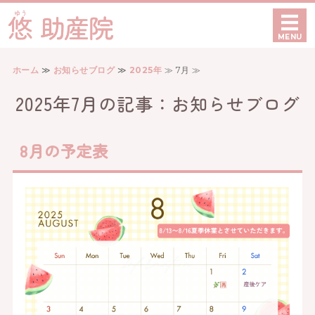
愛知県豊田市でベビーマッ
MENU
ホーム
ホーム
≫
お知らせブログ
≫
2025年
≫ 7月 ≫
ケア内容
2025年7月の記事：お知らせブログ
初めての方へ
8月の予定表
当院について
お問い合わせ